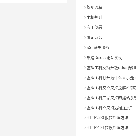
购买流程

主机规则

应用部署

绑定域名

SSL证书服务

搭建Discuz论坛实例

虚拟主机支持升级ddos防御

虚拟主机打开为什么显示是

虚拟主机支不支持泛解析绑

虚拟主机产品支持的建站系

虚拟主机不支持远程连接？

HTTP 500 报错处理方法

HTTP 404 错误处理方法
