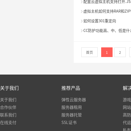
配置云虚拟主机支持打开.J

虚拟主机如何支持RAR和ZI

如何设置301重定向

CC防护功能高、中、低是什

首页
1
2
关于我们
推荐产品
解
关于我们
弹性云服务器
游戏
合作伙伴
服务器租用
网站
联系我们
服务器托管
高防
在线支付
SSL证书
代运
私有