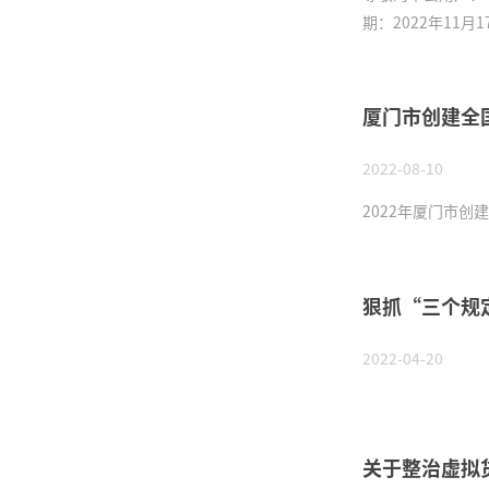
期：2022年11月17日
厦门市创建全
2022-08-10
2022年厦门市创建
狠抓“三个规
2022-04-20
关于整治虚拟