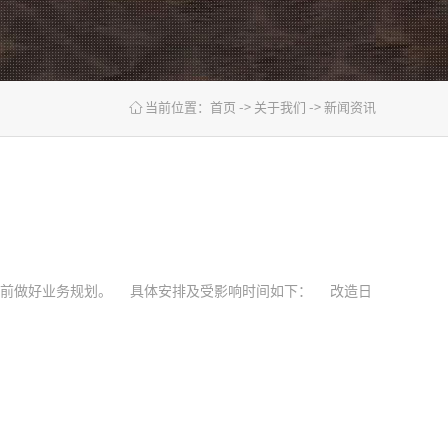
当前位置：首页 -> 关于我们 -> 新闻资讯

提前做好业务规划。 具体安排及受影响时间如下： 改造日