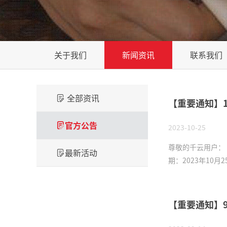
关于我们
新闻资讯
联系我们
全部资讯

【重要通知】1
官方公告

2023-10-25
尊敬的千云用户：
最新活动

期：2023年10月25日
【重要通知】