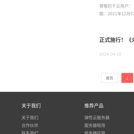
尊敬的千云用户：
期：2021年12月02日
正式施行！《
2024-04-10
首页
1
关于我们
推荐产品
关于我们
弹性云服务器
合作伙伴
服务器租用
联系我们
服务器托管