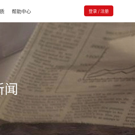
质
帮助中心
登录
/
注册