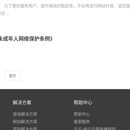
 为了更好服务用户，提升网站的稳定性，平台将进行网站升级，请您
 ...
未成年人网络保护条例》
尾页
解决方案
帮助中心
游戏解决方案
帮助中心
网站解决方案
备案服务
高防解决方案
千云-中立云服务器规则