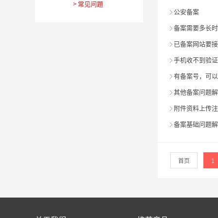
>
常见问题
公安备案

备案需要多长时

已备案网站要接

手机收不到验证

有备案号，可以

其他备案问题解

附件资料上传注

备案基础问题解

首页
1